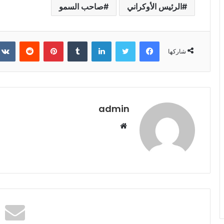
الرئيس الأوكراني
صاحب السمو
فيسبوك
تويتر
لينكدإن
‏Tumblr
بينتيريست
‏Reddit
شاركها
admin
م
و
ق
ع
ا
ل
و
ي
ب