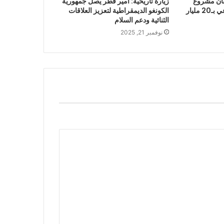
Brookf يطلقان مشروع
زيارة تاريخية: أمير قطر يصل جمهورية
بنية تحتية للذكاء الاصطناعي بـ20 مليار
الكونغو الديمقراطية لتعزيز العلاقات
الثنائية ودعم السلام
نوفمبر 21, 2025