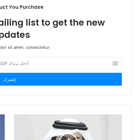
uct You Purchase
iling list to get the new
pdates!
lor sit amet, consectetur.
أ
د
خ
ل
ب
ر
ي
د
ك
ا
ل
إ
ل