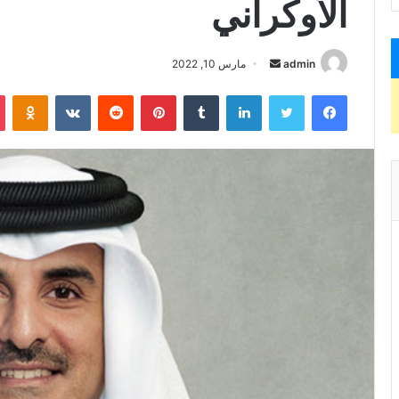
الأوكراني
admin
أ
مارس 10, 2022
ر
فيسبوك
تويتر
لينكدإن
‏Tumblr
بينتيريست
‏Reddit
‏VKontakte
Odnoklassniki
س
ل
ب
ر
ي
د
ا
إ
ل
ك
ت
ر
و
ن