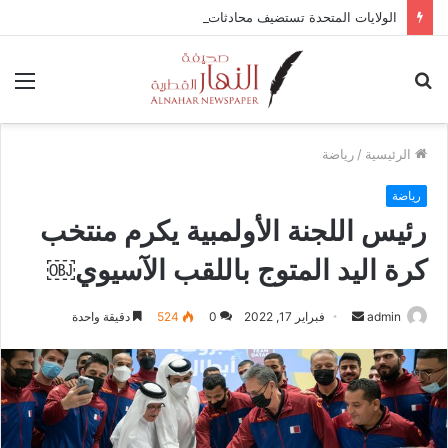
الولايات المتحدة تستضيف محادثات وقف إطلاق النار في غزة مع قطر وتركيا ومصر
بحث
الق
عن
الرئيسية
/
رياضة
رياضة
رئيس اللجنة الأولمبية يكرم منتخب
كرة اليد المتوج باللقب الآسيوي￼
أرسل
admin
فبراير 17, 2022
0
524
دقيقة واحدة
بريدا
إلكترونيا