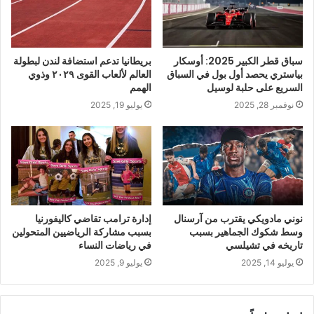
سباق قطر الكبير 2025: أوسكار
بريطانيا تدعم استضافة لندن لبطولة
بياستري يحصد أول بول في السباق
العالم لألعاب القوى ٢٠٢٩ وذوي
السريع على حلبة لوسيل
الهمم
نوفمبر 28, 2025
يوليو 19, 2025
نوني مادويكي يقترب من آرسنال
إدارة ترامب تقاضي كاليفورنيا
وسط شكوك الجماهير بسبب
بسبب مشاركة الرياضيين المتحولين
تاريخه في تشيلسي
في رياضات النساء
يوليو 14, 2025
يوليو 9, 2025